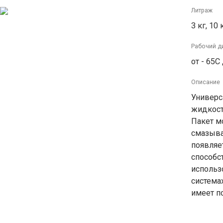
Литраж
3 кг, 10 
Рабочий д
от - 65С
Описание
Универс
жидкость
Пакет м
смазыва
появляе
способс
использ
системах
имеет п