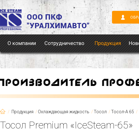
ОБР
О компании
Сотрудничество
Продукция
Нов
Продукция
Охлаждающая жидкость
Тосол
Тосол-А 65
Тосол Premium «IceSteam-65»