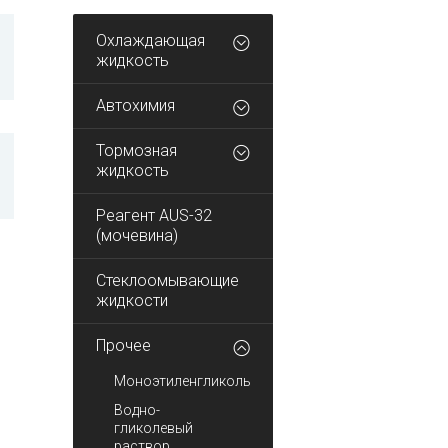
Охлаждающая
жидкость
Автохимия
Тормозная
жидкость
Реагент AUS-32
(мочевина)
Стеклоомывающие
жидкости
Прочее
Моноэтиленгликоль
Водно-
гликолевый
раствор