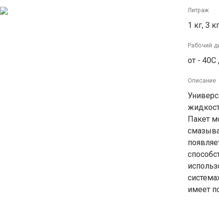
Литраж
1 кг, 3 к
Рабочий д
от - 40С
Описание
Универс
жидкость
Пакет м
смазыва
появляе
способс
использ
системах
имеет п