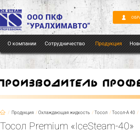
ОБР
О компании
Сотрудничество
Продукция
Нов
Продукция
Охлаждающая жидкость
Тосол
Тосол-А 40
Тосол Premium «IceSteam-40»