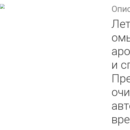
Опи
Лет
омы
аро
и с
Пре
очи
авт
вр