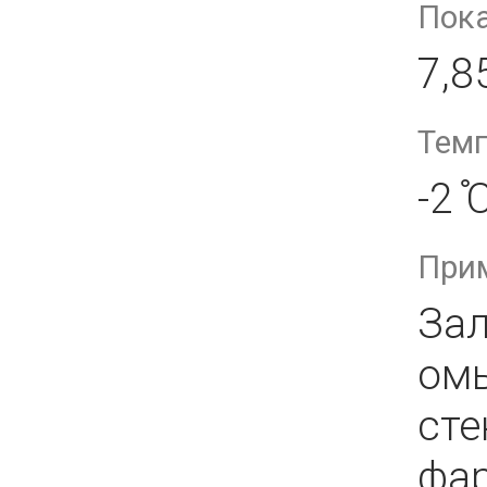
Пока
7,8
Темп
-2 ̊
При
Зал
омы
сте
фар