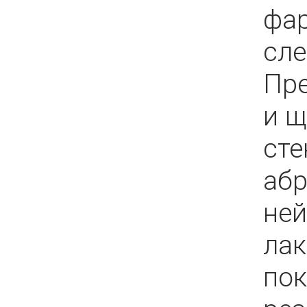
фар
сле
Пре
и щ
сте
абр
ней
ла
пок