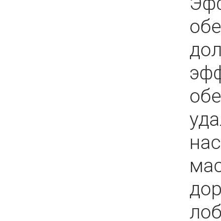
Эфф
об
до
эфф
обе
уда
нас
ма
дор
лоб