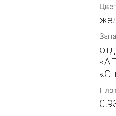
Цве
жел
Зап
от
«А
«Сп
Плот
0,9