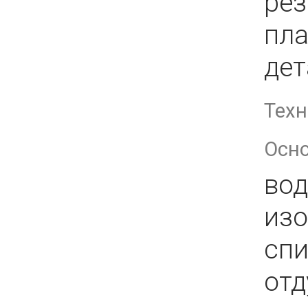
ре
пл
дет
Техн
Осн
вод
из
спи
от