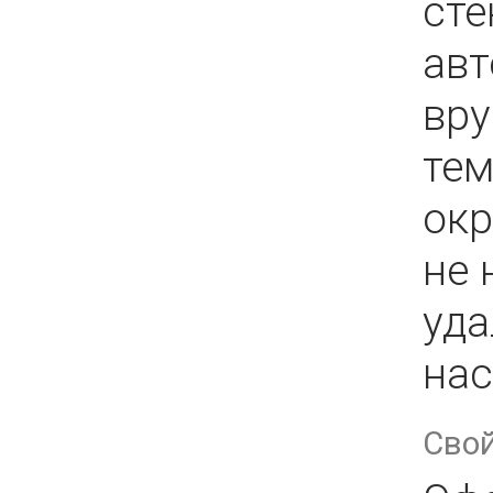
сте
авт
вру
тем
ок
не 
уда
нас
Сво