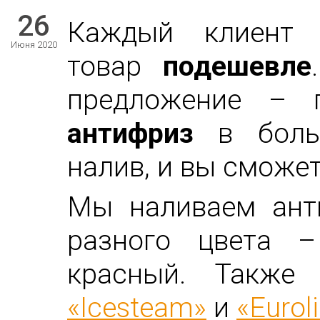
26
Каждый клиент с
Июня 2020
товар
подешевле
предложение – 
антифриз
в боль
налив, и вы сможет
Мы наливаем ан
разного цвета –
красный. Также
«
Icesteam
»
и
«
Eurol