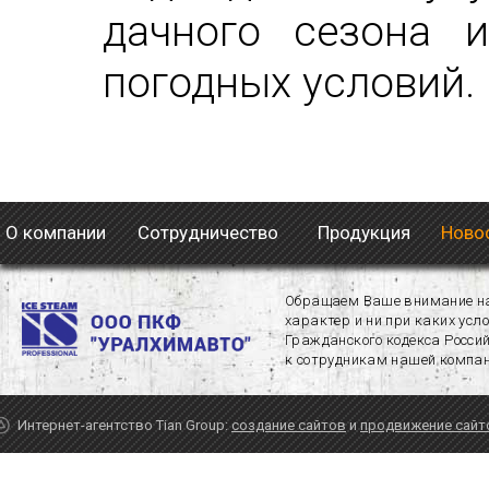
дачного сезона 
погодных условий.
О компании
Сотрудничество
Продукция
Новос
Обращаем Ваше внимание на 
характер и ни при каких усл
Гражданского кодекса Росси
к сотрудникам нашей компан
Интернет-агентство Tian Group:
создание сайтов
и
продвижение сайт