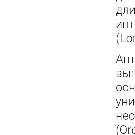
дл
ин
(Lo
Ан
вып
осн
уни
нео
(Or