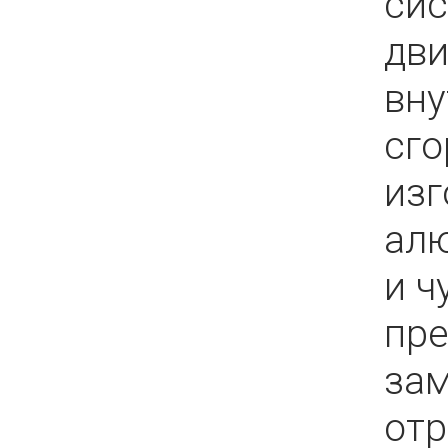
си
дви
вну
сго
изг
ал
и ч
пр
зам
от