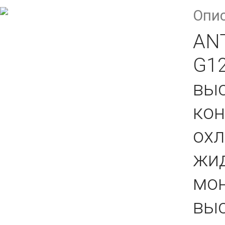
Опи
ANT
G12
вы
кон
ох
жид
мон
вы