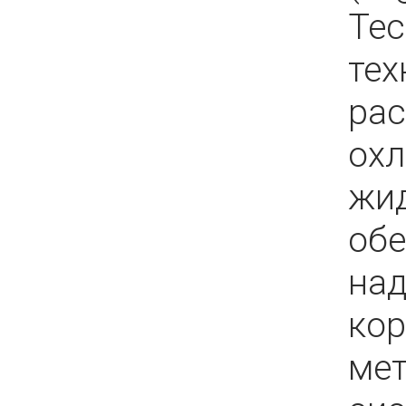
Tec
тех
рас
ох
жи
обе
над
кор
мет