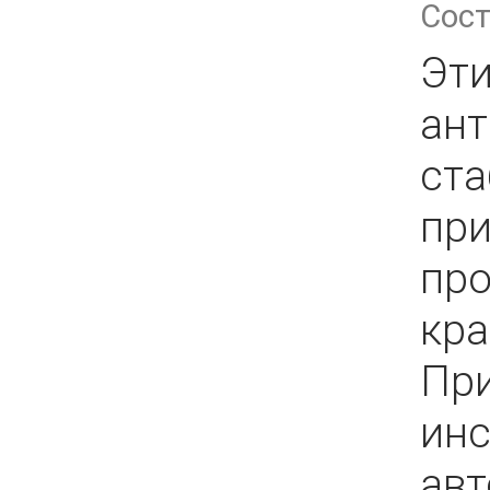
Сос
Эти
ант
ст
при
про
кра
При
инс
авт