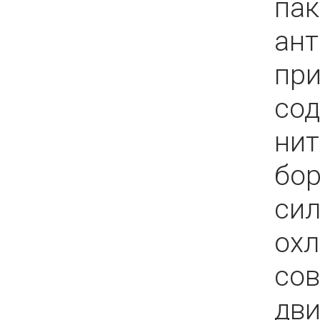
пак
ан
при
со
нит
бор
сил
ох
со
дви