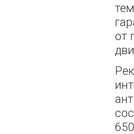
тем
гар
от 
дви
Ре
инт
ан
сос
650