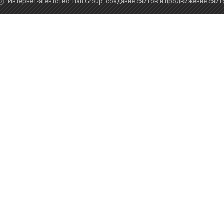
Интернет-агентство Tian Group:
создание сайтов
и
продвижение сайт