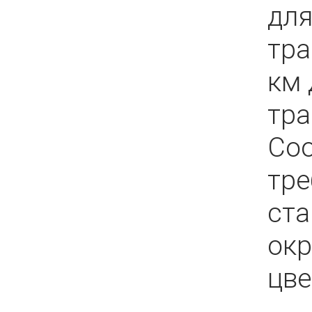
для
тра
км 
тра
Соо
тр
ста
окр
цве